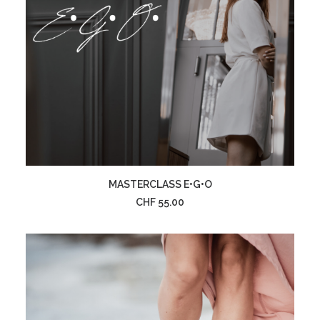
AJOUTER AU PANIER
MASTERCLASS E•G•O
CHF
55.00