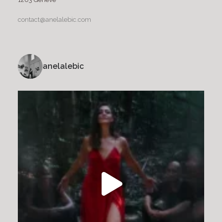
contact@anelalebic.com
anelalebic