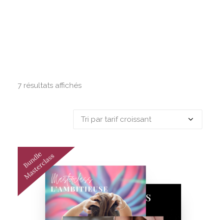
7 résultats affichés
Trié
par
prix
croissant